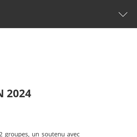
LIEUX
Mercues
(41)
Pradines
(36)
N 2024
Mont St Cyr
(30)
Caillac
(29)
, 2 groupes, un soutenu avec