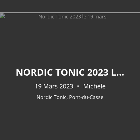
LIEUX
NORDIC TONIC 2023 LE 19 MARS
Mercues
(41)
Pradines
(36)
19 Mars 2023
Michèle
Mont St Cyr
(30)
Nordic Tonic
,
Pont-du-Casse
Caillac
(29)