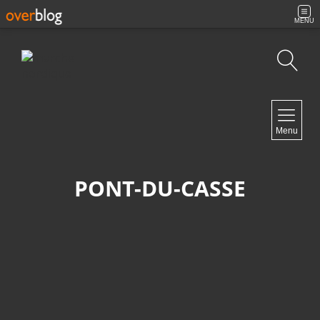
MENU
Recherche
NAVIGATION
Menu
Accueil
Archives
Contact
PONT-DU-CASSE
NEWSLETTER