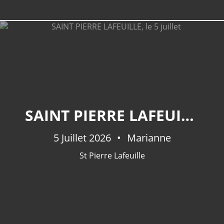
LIEUX
SAINT PIERRE LAFEUILLE, LE 5 JUILLET
Mercues
(41)
Pradines
(36)
5 Juillet 2026
Marianne
Mont St Cyr
(30)
St Pierre Lafeuille
Caillac
(29)