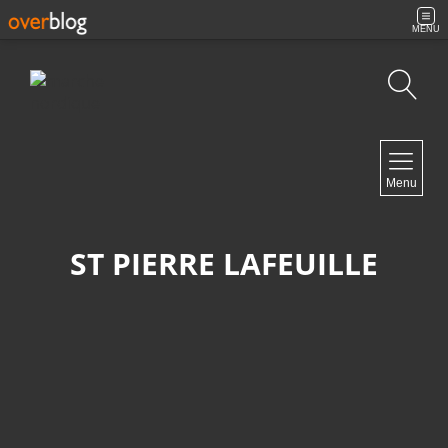
MENU
Recherche
NAVIGATION
Menu
Accueil
Archives
Contact
ST PIERRE LAFEUILLE
NEWSLETTER