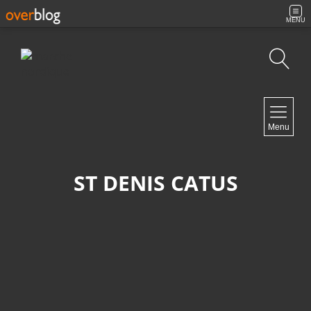
MENU
Recherche
NAVIGATION
Menu
Accueil
Archives
Contact
ST DENIS CATUS
NEWSLETTER