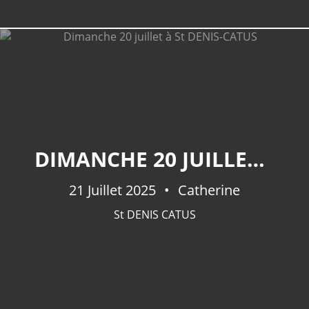
LIEUX
DIMANCHE 20 JUILLET À ST DENIS-CATUS
Mercues
(41)
Pradines
(36)
21 Juillet 2025
Catherine
Mont St Cyr
(30)
St DENIS CATUS
Caillac
(29)