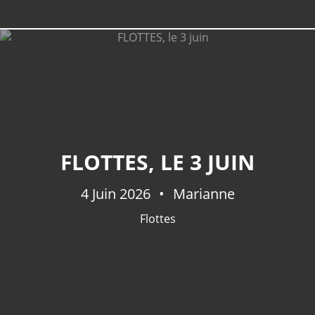
LIEUX
FLOTTES, LE 3 JUIN
Mercues
(41)
Pradines
(36)
4 Juin 2026
Marianne
Mont St Cyr
(30)
Flottes
Caillac
(29)